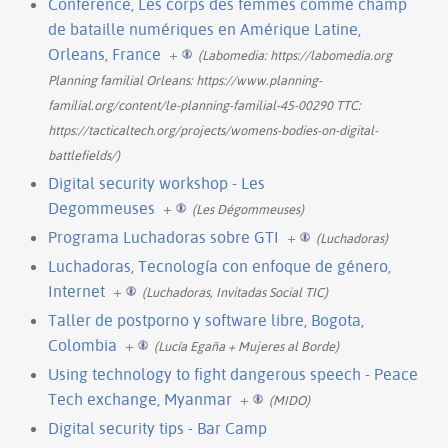
Conference, Les corps des femmes comme champ
de bataille numériques en Amérique Latine,
Orleans, France
+
(Labomedia: https://labomedia.org
Planning familial Orleans: https://www.planning-
familial.org/content/le-planning-familial-45-00290 TTC:
https://tacticaltech.org/projects/womens-bodies-on-digital-
battlefields/)
Digital security workshop - Les
Degommeuses
+
(Les Dégommeuses)
Programa Luchadoras sobre GTI
+
(Luchadoras)
Luchadoras, Tecnología con enfoque de género,
Internet
+
(Luchadoras, Invitadas Social TIC)
Taller de postporno y software libre, Bogota,
Colombia
+
(Lucía Egaña + Mujeres al Borde)
Using technology to fight dangerous speech - Peace
Tech exchange, Myanmar
+
(MIDO)
Digital security tips - Bar Camp