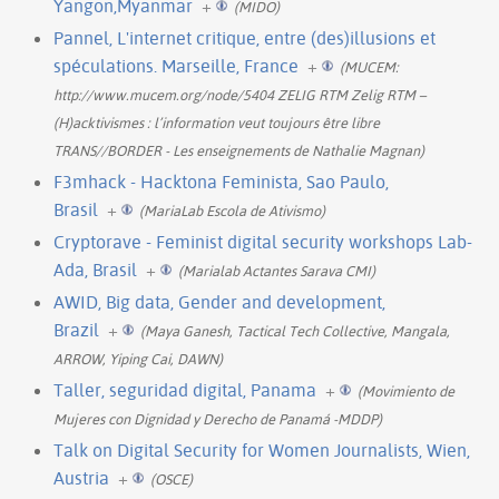
Yangon,Myanmar
+
(MIDO)
Pannel, L'internet critique, entre (des)illusions et
spéculations. Marseille, France
+
(MUCEM:
http://www.mucem.org/node/5404 ZELIG RTM Zelig RTM –
(H)acktivismes : l’information veut toujours être libre
TRANS//BORDER - Les enseignements de Nathalie Magnan)
F3mhack - Hacktona Feminista, Sao Paulo,
Brasil
+
(MariaLab Escola de Ativismo)
Cryptorave - Feminist digital security workshops Lab-
Ada, Brasil
+
(Marialab Actantes Sarava CMI)
AWID, Big data, Gender and development,
Brazil
+
(Maya Ganesh, Tactical Tech Collective, Mangala,
ARROW, Yiping Cai, DAWN)
Taller, seguridad digital, Panama
+
(Movimiento de
Mujeres con Dignidad y Derecho de Panamá -MDDP)
Talk on Digital Security for Women Journalists, Wien,
Austria
+
(OSCE)