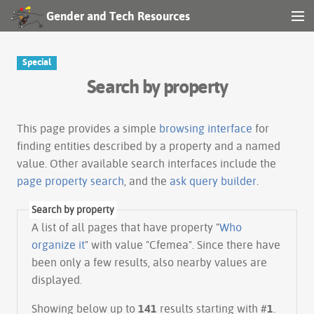
Gender and Tech Resources
MENU
Navigation
Special
Search by property
Other tools
Search
This page provides a simple
browsing interface
for
finding entities described by a property and a named
value. Other available search interfaces include the
Log in
page property search
, and the
ask query builder
.
Search by property
A list of all pages that have property "
Who
organize it
" with value "Cfemea". Since there have
been only a few results, also nearby values are
displayed.
Showing below up to
141
results starting with #
1
.