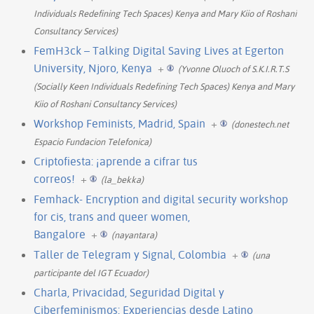
Individuals Redefining Tech Spaces) Kenya and Mary Kiio of Roshani
Consultancy Services)
FemH3ck – Talking Digital Saving Lives at Egerton
University, Njoro, Kenya
+
(Yvonne Oluoch of S.K.I.R.T.S
(Socially Keen Individuals Redefining Tech Spaces) Kenya and Mary
Kiio of Roshani Consultancy Services)
Workshop Feminists, Madrid, Spain
+
(donestech.net
Espacio Fundacion Telefonica)
Criptofiesta: ¡aprende a cifrar tus
correos!
+
(la_bekka)
Femhack- Encryption and digital security workshop
for cis, trans and queer women,
Bangalore
+
(nayantara)
Taller de Telegram y Signal, Colombia
+
(una
participante del IGT Ecuador)
Charla, Privacidad, Seguridad Digital y
Ciberfeminismos: Experiencias desde Latino