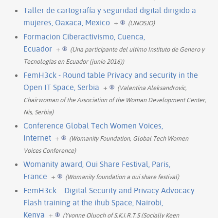
Taller de cartografía y seguridad digital dirigido a
mujeres, Oaxaca, Mexico
+
(UNOSJO)
Formacion Ciberactivismo, Cuenca,
Ecuador
+
(Una participante del ultimo Instituto de Genero y
Tecnologías en Ecuador (junio 2016))
FemH3ck - Round table Privacy and security in the
Open IT Space, Serbia
+
(Valentina Aleksandrovic,
Chairwoman of the Association of the Woman Development Center,
Nis, Serbia)
Conference Global Tech Women Voices,
Internet
+
(Womanity Foundation, Global Tech Women
Voices Conference)
Womanity award, Oui Share Festival, Paris,
France
+
(Womanity foundation a oui share festival)
FemH3ck – Digital Security and Privacy Advocacy
Flash training at the ihub Space, Nairobi,
Kenya
+
(Yvonne Oluoch of S.K.I.R.T.S (Socially Keen