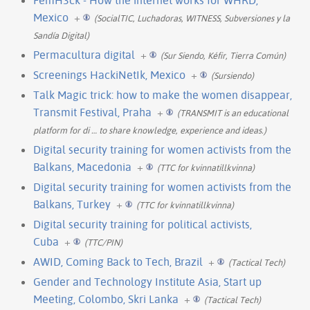
Mexico
+
(SocialTIC, Luchadoras, WITNESS, Subversiones y la
Sandía Digital)
Permacultura digital
+
(Sur Siendo, Kéfir, Tierra Común)
Screenings HackiNetIk, Mexico
+
(Sursiendo)
Talk Magic trick: how to make the women disappear,
Transmit Festival, Praha
+
(TRANSMIT is an educational
platform for di
…
to share knowledge, experience and ideas.)
Digital security training for women activists from the
Balkans, Macedonia
+
(TTC for kvinnatillkvinna)
Digital security training for women activists from the
Balkans, Turkey
+
(TTC for kvinnatillkvinna)
Digital security training for political activists,
Cuba
+
(TTC/PIN)
AWID, Coming Back to Tech, Brazil
+
(Tactical Tech)
Gender and Technology Institute Asia, Start up
Meeting, Colombo, Skri Lanka
+
(Tactical Tech)