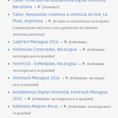
Barcelona
+
(Donestech)
Taller, Respuestas creativas a violencia on-line, La
Plata, Argentina
+
(El taller es impartido por Lucía Egaña
(cooptecniques.net) junto a una organización de lesbianas
feministas (anónima))
LadyFest Managua 2016
+
(EnRedadas)
Violencias Conectadas, Nicaragua
+
(EnRedadas:
tecnología para la Igualdad)
FemH3ck - EnRedadas, Nicaragua
+
(EnRedadasː
tecnología para la Igualdad)
FemHack Managua 2016
+
(EnRedadasː tecnología
para la Igualdad)
Autodefensa Digital Feminista, FemHack Managua
2016
+
(EnRedadasː tecnología para la Igualdad)
Editatona Mujeres Nicas
+
(EnRedadasː tecnología para
la Igualdad)