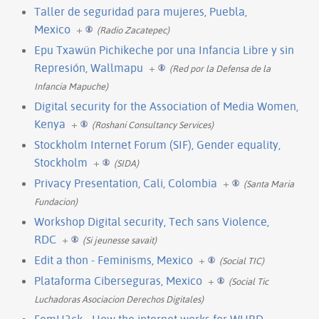
Taller de seguridad para mujeres, Puebla,
Mexico
+
(Radio Zacatepec)
Epu Txawün Pichikeche por una Infancia Libre y sin
Represión, Wallmapu
+
(Red por la Defensa de la
Infancia Mapuche)
Digital security for the Association of Media Women,
Kenya
+
(Roshani Consultancy Services)
Stockholm Internet Forum (SIF), Gender equality,
Stockholm
+
(SIDA)
Privacy Presentation, Cali, Colombia
+
(Santa Maria
Fundacion)
Workshop Digital security, Tech sans Violence,
RDC
+
(Si jeunesse savait)
Edit a thon - Feminisms, Mexico
+
(Social TIC)
Plataforma Ciberseguras, Mexico
+
(Social Tic
Luchadoras Asociacion Derechos Digitales)
FemH3ck - How the internet works for WHRD,