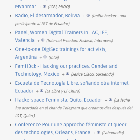
Myanmar
+
(ICFJ, MIDO)
Radio, El desarmador, Bolivia
+
(Imilla hacker - una
participante al IGT de Ecuador)
Panel, Women Digital Trainers in LAC, IFF,
Valencia
+
(Internet Freedom Festival, Internews)
One-to-one DigiSec trainings for activists,
Argentina
+
(Intui)
FemH3ck - Hacking our practices: Gender and
Technology, Mexico
+
(Jesica Ciacci, Sursiendo)
Escuela de Tecnología Libre: soñando otra internet,
Ecuador
+
(La Libre y El Churo)
Hackerspace Feminista. Quito, Ecuador
+
(La fecha
fue acordada en el chat de Telegram que creamos días después del
IGT, Quito.)
Conference Pour une approche féministe et queer
des technologies, Orleans, France
+
(Labomedia)