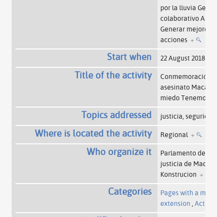
por la lluvia Gene
colaborativo Ampli
Generar mejores re
acciones
+
Start when
22 August 2018
+
Title of the activity
Conmemoración do
asesinato Macare
miedo Tenemos R
Topics addressed
justicia, segurida
Where is located the activity
Regional
+
Who organize it
Parlamento de Kof
justicia de Macar
Konstrucion
+
Categories
Pages with a map 
extension
,
Activit