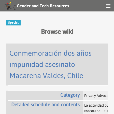
Gender and Tech Resources
MENU
Navigation
Special
Browse wiki
Other tools
Search
Conmemoración dos años
impunidad asesinato
Log in
Macarena Valdes, Chile
Category
Privacy Advocacy
Detailed schedule and contents
La actividad bus
Macarena
…
tierra