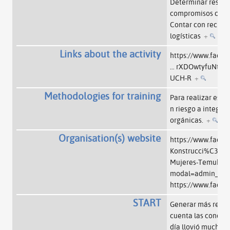
Determinar respon
compromisos claros
Contar con recurs
logísticas
+
Links about the activity
https://www.faceb
…
rXDOwtyfuNtQG
UCH-R
+
Methodologies for training
Para realizar esta
n riesgo a integra
orgánicas.
+
Organisation(s) website
https://www.faceb
Konstrucci%C3%B3
Mujeres-Temuko-1
modal=admin_tod
https://www.face
START
Generar más reuni
cuenta las condicio
día llovió mucho) 