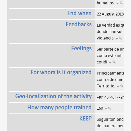
humanos.
+
End when
22 August 2018
+
Feedbacks
La verdad es que g
donde han sucedid
violencia
+
Feelings
Ser parte de una r
como este influye 
cotidi
+
For whom is it organized
Principalmente fam
contra de quienes
Territorio.
+
Geo-localization of the activity
-40° 48' 46", -72° 5' 4
How many people trained
160
+
KEEP
Seguir teniendo c
de manera persona