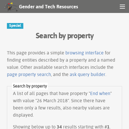
Gender and Tech Resources
MENU
Navigation
Special
Search by property
Other tools
Search
This page provides a simple
browsing interface
for
finding entities described by a property and a named
value. Other available search interfaces include the
Log in
page property search
, and the
ask query builder
.
Search by property
A list of all pages that have property "
End when
"
with value "26 March 2018". Since there have
been only a few results, also nearby values are
displayed.
Showing below up to
34
results starting with #
1
.