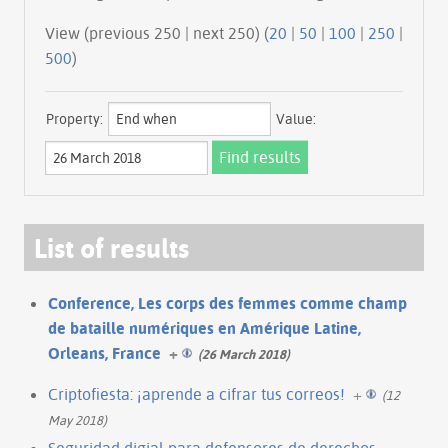
View (previous 250 | next 250) (
20
|
50
|
100
|
250
|
500
)
Property:
Value:
List of results
Conference, Les corps des femmes comme champ
de bataille numériques en Amérique Latine,
Orleans, France
+
(26 March 2018)
Criptofiesta: ¡aprende a cifrar tus correos!
+
(12
May 2018)
Seguridad digial para defensores de derechos