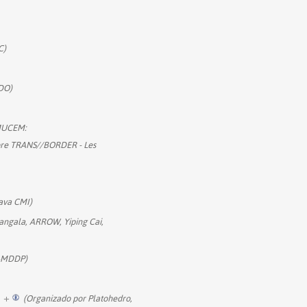
C)
DO)
MUCEM:
ibre TRANS//BORDER - Les
ava CMI)
Mangala, ARROW, Yiping Cai,
 -MDDP)
+
(Organizado por Platohedro,