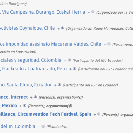
lieta Rodríguez)
l, Via Campesina, Durango, Euskal Herria
+
(Organizado por la Vi
Activistas Coyhaique, Chile
+
(Organizadoras: Radio HumedaLes, Cult
s impunidad asesinato Macarena Valdes, Chile
+
(Parlamento 
spacio en Konstrucion)
sociales y seguridad, Colombia
+
(Participante del IGT Ecuador)
l, Hackeado al patriarcado, Peru
+
(Participante del IGT Ecuador qui
mo, Santa Elena, Ecuador
+
(Participante del IGT en Ecuador)
nce, Internet
+
(Person(s), organization(s))
, Mexico
+
(Person(s), organization(s))
llance, Circumvention Tech Festival, Spain
+
(Person(s), organiz
edellin, Colombia
+
(Platohedro)