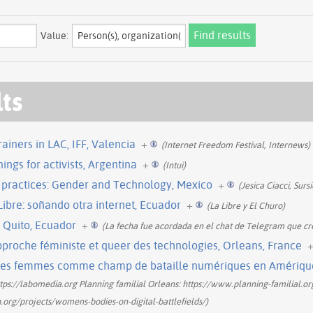
Value:
lts
ainers in LAC, IFF, Valencia
+
(Internet Freedom Festival, Internews)
ings for activists, Argentina
+
(Intui)
practices: Gender and Technology, Mexico
+
(Jesica Ciacci, Surs
ibre: soñando otra internet, Ecuador
+
(La Libre y El Churo)
 Quito, Ecuador
+
(La fecha fue acordada en el chat de Telegram que cr
proche féministe et queer des technologies, Orleans, France
des femmes comme champ de bataille numériques en Amérique 
tps://labomedia.org Planning familial Orleans: https://www.planning-familial.or
h.org/projects/womens-bodies-on-digital-battlefields/)