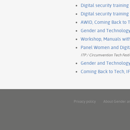
Digital security trainin
Digital security training 
AWID, Coming Back to T
Gender and Technology I
Workshop, Manuals with 
Panel Women and Digital
ITP / Circumvention Tech Festi
Gender and Technology 
Coming Back to Tech, IF
Privacy policy
About Gender a