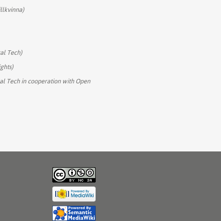
illkvinna)
cal Tech)
ghts)
cal Tech in cooperation with Open