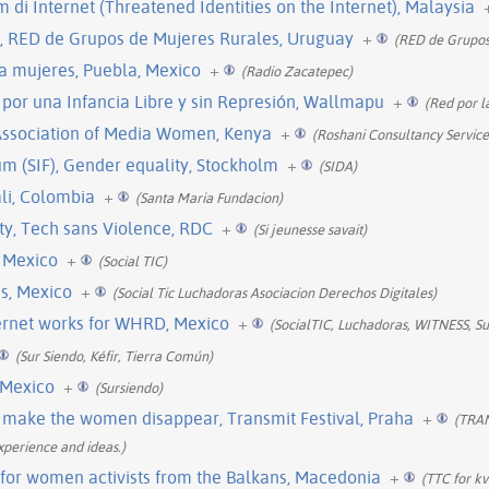
m di Internet (Threatened Identities on the Internet), Malaysia
l, RED de Grupos de Mujeres Rurales, Uruguay
+
(RED de Grupos
a mujeres, Puebla, Mexico
+
(Radio Zacatepec)
por una Infancia Libre y sin Represión, Wallmapu
+
(Red por l
e Association of Media Women, Kenya
+
(Roshani Consultancy Service
m (SIF), Gender equality, Stockholm
+
(SIDA)
ali, Colombia
+
(Santa Maria Fundacion)
ty, Tech sans Violence, RDC
+
(Si jeunesse savait)
, Mexico
+
(Social TIC)
s, Mexico
+
(Social Tic Luchadoras Asociacion Derechos Digitales)
ernet works for WHRD, Mexico
+
(SocialTIC, Luchadoras, WITNESS, Sub
(Sur Siendo, Kéfir, Tierra Común)
 Mexico
+
(Sursiendo)
o make the women disappear, Transmit Festival, Praha
+
(TRAN
perience and ideas.)
ng for women activists from the Balkans, Macedonia
+
(TTC for kv