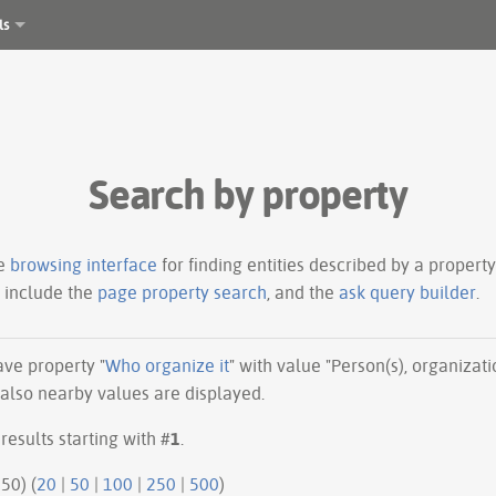
ls
Search by property
le
browsing interface
for finding entities described by a proper
s include the
page property search
, and the
ask query builder
.
have property "
Who organize it
" with value "Person(s), organizati
 also nearby values are displayed.
results starting with #
1
.
50 | next 50) (
20
|
50
|
100
|
250
|
500
)