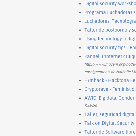
Digital security works
Programa Luchadoras s
Luchadoras, Tecnología
Taller de postporno y s
Using technology to fi
Digital security tips 
Pannel, L'internet critiq
http://www.mucem.org/node/54
enseignements de Nathalie M
F3mhack - Hacktona Femi
Cryptorave - Feminist di
AWID, Big data, Gender
DAWN)
Taller, seguridad digit
Talk on Digital Security
Taller de Software libr