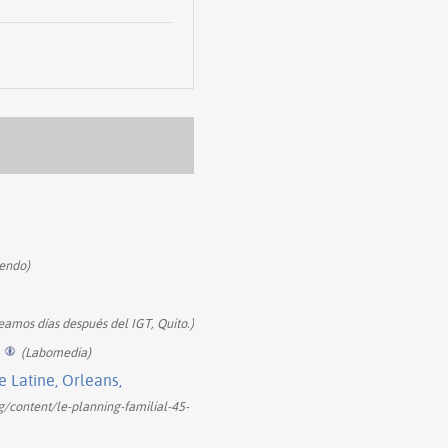
iendo)
eamos días después del IGT, Quito.)
+
(Labomedia)
Latine, Orleans,
g/content/le-planning-familial-45-