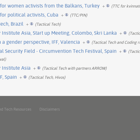
g for women activists from the Balkans, Turkey
+
(TTC for kvinnat
for political activists, Cuba
+
(TTC/PIN)
ech, Brazil
+
(Tactical Tech)
nstitute Asia, Start up Meeting, Colombo, Skri Lanka
+
(Tacti
a gender perspective, IFF, Valencia
+
(Tactical Tech and Coding ri
 Security Field - Circumvention Tech Festival, Spain
+
(Tacti
val)
Institute Asia
+
(Tactical Tech with partners ARROW)
F, Spain
+
(Tactical Tech, Hivos)
nd Tech Resources
Disclaimers