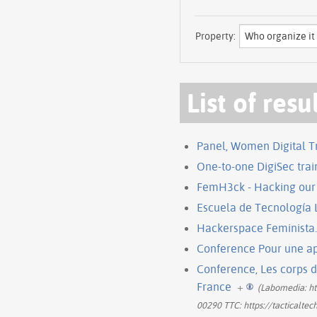
Property:
List of resu
Panel, Women Digital Tr
One-to-one DigiSec train
FemH3ck - Hacking our 
Escuela de Tecnología L
Hackerspace Feminista.
Conference Pour une ap
Conference, Les corps 
France
+
(Labomedia: ht
00290 TTC: https://tacticaltec