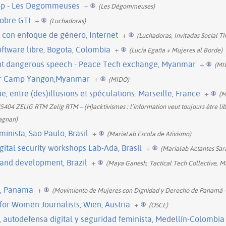
hop - Les Degommeuses
+
(Les Dégommeuses)
obre GTI
+
(Luchadoras)
 con enfoque de género, Internet
+
(Luchadoras, Invitadas Social TI
oftware libre, Bogota, Colombia
+
(Lucía Egaña + Mujeres al Borde)
ght dangerous speech - Peace Tech exchange, Myanmar
+
(MI
- Bar Camp Yangon,Myanmar
+
(MIDO)
ue, entre (des)illusions et spéculations. Marseille, France
+
(
04 ZELIG RTM Zelig RTM – (H)acktivismes : l’information veut toujours être l
agnan)
nista, Sao Paulo, Brasil
+
(MariaLab Escola de Ativismo)
gital security workshops Lab-Ada, Brasil
+
(Marialab Actantes Sar
 and development, Brazil
+
(Maya Ganesh, Tactical Tech Collective, 
al, Panama
+
(Movimiento de Mujeres con Dignidad y Derecho de Panamá
 for Women Journalists, Wien, Austria
+
(OSCE)
e, autodefensa digital y seguridad feminista, Medellín-Colombia