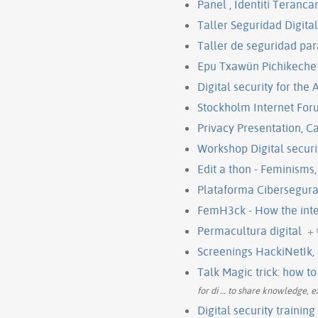
Panel , Identiti Teranca
Taller Seguridad Digita
Taller de seguridad par
Epu Txawün Pichikeche 
Digital security for th
Stockholm Internet Foru
Privacy Presentation, C
Workshop Digital securi
Edit a thon - Feminisms
Plataforma Cibersegura
FemH3ck - How the int
Permacultura digital
+
Screenings HackiNetIk,
Talk Magic trick: how t
for di
…
to share knowledge, ex
Digital security traini