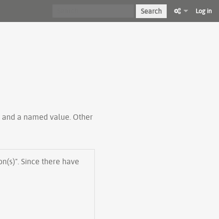
Search
Log in
ty and a named value. Other
on(s)". Since there have