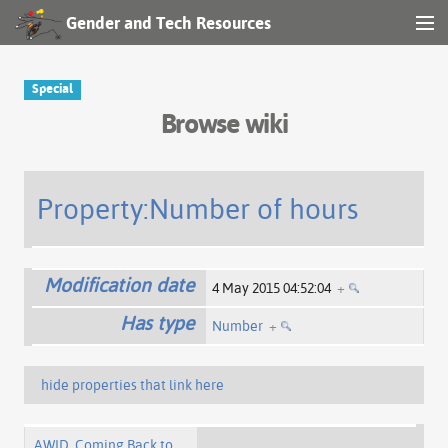
Gender and Tech Resources
MENU
Navigation
Special
Browse wiki
Other tools
Search
Property:Number of hours
Log in
Modification date
4 May 2015 04:52:04
+
Has type
Number
+
hide properties that link here
AWID, Coming Back to