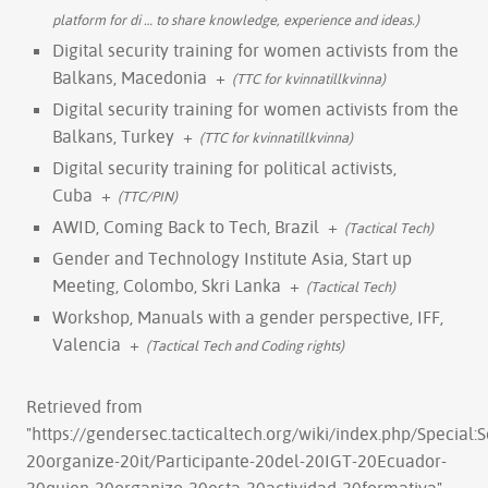
platform for di
…
to share knowledge, experience and ideas.)
Digital security training for women activists from the
Balkans, Macedonia
+
(TTC for kvinnatillkvinna)
Digital security training for women activists from the
Balkans, Turkey
+
(TTC for kvinnatillkvinna)
Digital security training for political activists,
Cuba
+
(TTC/PIN)
AWID, Coming Back to Tech, Brazil
+
(Tactical Tech)
Gender and Technology Institute Asia, Start up
Meeting, Colombo, Skri Lanka
+
(Tactical Tech)
Workshop, Manuals with a gender perspective, IFF,
Valencia
+
(Tactical Tech and Coding rights)
Retrieved from
"
https://gendersec.tacticaltech.org/wiki/index.php/Special
20organize-20it/Participante-20del-20IGT-20Ecuador-
20quien-20organizo-20esta-20actividad-20formativa
"