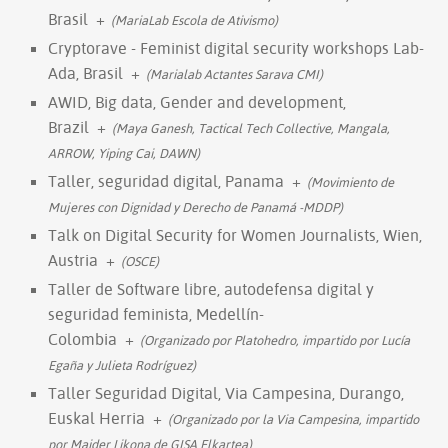
Brasil
+
(MariaLab Escola de Ativismo)
Cryptorave - Feminist digital security workshops Lab-
Ada, Brasil
+
(Marialab Actantes Sarava CMI)
AWID, Big data, Gender and development,
Brazil
+
(Maya Ganesh, Tactical Tech Collective, Mangala,
ARROW, Yiping Cai, DAWN)
Taller, seguridad digital, Panama
+
(Movimiento de
Mujeres con Dignidad y Derecho de Panamá -MDDP)
Talk on Digital Security for Women Journalists, Wien,
Austria
+
(OSCE)
Taller de Software libre, autodefensa digital y
seguridad feminista, Medellín-
Colombia
+
(Organizado por Platohedro, impartido por Lucía
Egaña y Julieta Rodríguez)
Taller Seguridad Digital, Via Campesina, Durango,
Euskal Herria
+
(Organizado por la Via Campesina, impartido
por Maider Likona de GISA Elkartea)