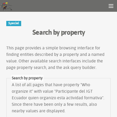
Gender and Tech Resources
MENU
Navigation
Other tools
Special
Search
Search by property
Log in
This page provides a simple
browsing interface
for
finding entities described by a property and a named
value. Other available search interfaces include the
page property search
, and the
ask query builder
.
Search by property
A list of all pages that have property "
Who
organize it
" with value "Participante del IGT
Ecuador quien organizo esta actividad formativa".
Since there have been only a few results, also
nearby values are displayed.