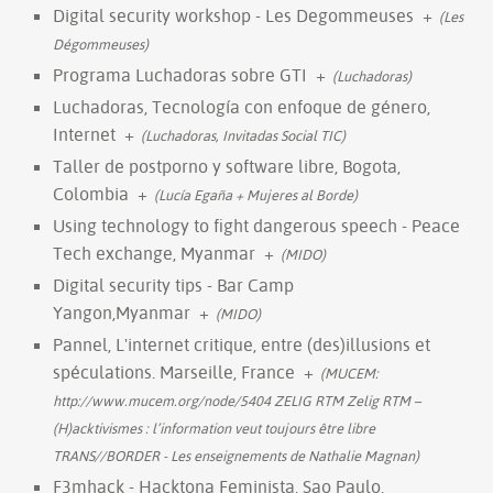
Digital security workshop - Les Degommeuses
+
(Les
Dégommeuses)
Programa Luchadoras sobre GTI
+
(Luchadoras)
Luchadoras, Tecnología con enfoque de género,
Internet
+
(Luchadoras, Invitadas Social TIC)
Taller de postporno y software libre, Bogota,
Colombia
+
(Lucía Egaña + Mujeres al Borde)
Using technology to fight dangerous speech - Peace
Tech exchange, Myanmar
+
(MIDO)
Digital security tips - Bar Camp
Yangon,Myanmar
+
(MIDO)
Pannel, L'internet critique, entre (des)illusions et
spéculations. Marseille, France
+
(MUCEM:
http://www.mucem.org/node/5404 ZELIG RTM Zelig RTM –
(H)acktivismes : l’information veut toujours être libre
TRANS//BORDER - Les enseignements de Nathalie Magnan)
F3mhack - Hacktona Feminista, Sao Paulo,