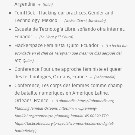
Argentina
+
(Intui)
FemH3ck - Hacking our practices: Gender and
Technology, Mexico
+
(Jesica Ciacci, Sursiendo)
Escuela de Tecnología Libre: soñando otra internet,
Ecuador
+
(La Libre y El Churo)
Hackerspace Feminista. Quito, Ecuador
+
(La fecha fue
acordada en el chat de Telegram que creamos días después del
IGT, Quito.)
Conference Pour une approche féministe et queer
des technologies, Orleans, France
+
(Labomedia)
Conference, Les corps des femmes comme champ
de bataille numériques en Amérique Latine,
Orleans, France
+
(Labomedia: https://labomedia.org
Planning familial Orleans: https://www.planning-
familial.org/content/le-planning-familial-45-00290 TTC:
https://tacticaltech.org/projects/womens-bodies-on-digital-
battlefields/)