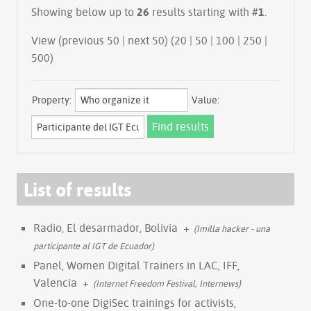
Showing below up to
26
results starting with #
1
.
View (previous 50 | next 50) (
20
|
50
|
100
|
250
|
500
)
Property:
Value:
List of results
Radio, El desarmador, Bolivia
+
(Imilla hacker - una
participante al IGT de Ecuador)
Panel, Women Digital Trainers in LAC, IFF,
Valencia
+
(Internet Freedom Festival, Internews)
One-to-one DigiSec trainings for activists,