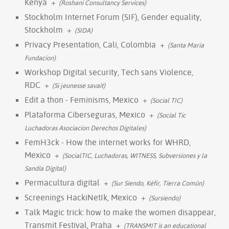
Kenya
+
(Roshani Consultancy Services)
Stockholm Internet Forum (SIF), Gender equality,
Stockholm
+
(SIDA)
Privacy Presentation, Cali, Colombia
+
(Santa Maria
Fundacion)
Workshop Digital security, Tech sans Violence,
RDC
+
(Si jeunesse savait)
Edit a thon - Feminisms, Mexico
+
(Social TIC)
Plataforma Ciberseguras, Mexico
+
(Social Tic
Luchadoras Asociacion Derechos Digitales)
FemH3ck - How the internet works for WHRD,
Mexico
+
(SocialTIC, Luchadoras, WITNESS, Subversiones y la
Sandía Digital)
Permacultura digital
+
(Sur Siendo, Kéfir, Tierra Común)
Screenings HackiNetIk, Mexico
+
(Sursiendo)
Talk Magic trick: how to make the women disappear,
Transmit Festival, Praha
+
(TRANSMIT is an educational