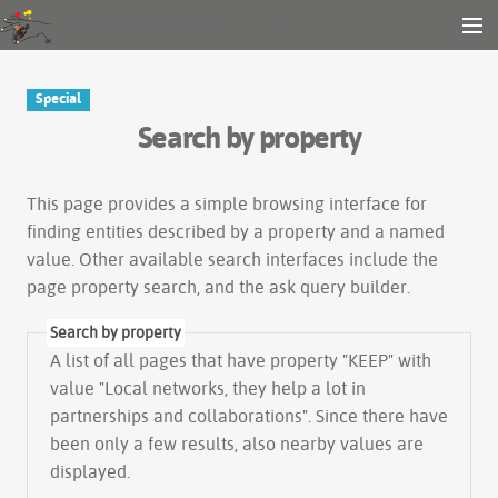
Gender and Tech Resources
MENU
Navigation
Other tools
Special
Search
Search by property
Log in
This page provides a simple
browsing interface
for
finding entities described by a property and a named
value. Other available search interfaces include the
page property search
, and the
ask query builder
.
Search by property
A list of all pages that have property "
KEEP
" with
value "Local networks, they help a lot in
partnerships and collaborations". Since there have
been only a few results, also nearby values are
displayed.