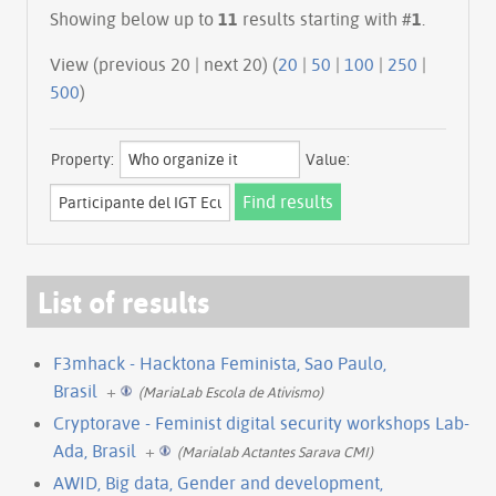
Showing below up to
11
results starting with #
1
.
View (previous 20 | next 20) (
20
|
50
|
100
|
250
|
500
)
Property:
Value:
List of results
F3mhack - Hacktona Feminista, Sao Paulo,
Brasil
+
(MariaLab Escola de Ativismo)
Cryptorave - Feminist digital security workshops Lab-
Ada, Brasil
+
(Marialab Actantes Sarava CMI)
AWID, Big data, Gender and development,