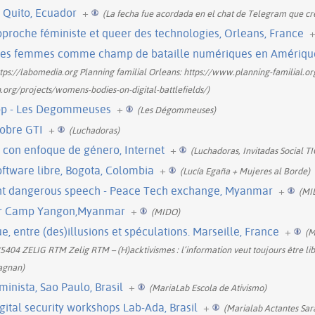
 Quito, Ecuador
+
(La fecha fue acordada en el chat de Telegram que cr
proche féministe et queer des technologies, Orleans, France
des femmes comme champ de bataille numériques en Amérique 
tps://labomedia.org Planning familial Orleans: https://www.planning-familial.or
h.org/projects/womens-bodies-on-digital-battlefields/)
hop - Les Degommeuses
+
(Les Dégommeuses)
obre GTI
+
(Luchadoras)
 con enfoque de género, Internet
+
(Luchadoras, Invitadas Social TI
oftware libre, Bogota, Colombia
+
(Lucía Egaña + Mujeres al Borde)
ght dangerous speech - Peace Tech exchange, Myanmar
+
(MI
- Bar Camp Yangon,Myanmar
+
(MIDO)
ue, entre (des)illusions et spéculations. Marseille, France
+
(
04 ZELIG RTM Zelig RTM – (H)acktivismes : l’information veut toujours être l
agnan)
nista, Sao Paulo, Brasil
+
(MariaLab Escola de Ativismo)
gital security workshops Lab-Ada, Brasil
+
(Marialab Actantes Sar