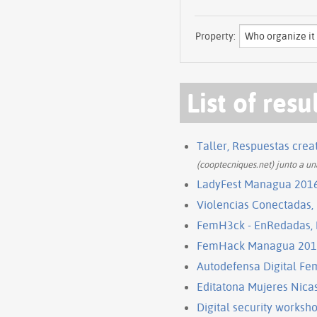
Property:
List of resu
Taller, Respuestas creat
(cooptecniques.net) junto a un
LadyFest Managua 201
Violencias Conectadas,
FemH3ck - EnRedadas,
FemHack Managua 20
Autodefensa Digital F
Editatona Mujeres Nica
Digital security worksho