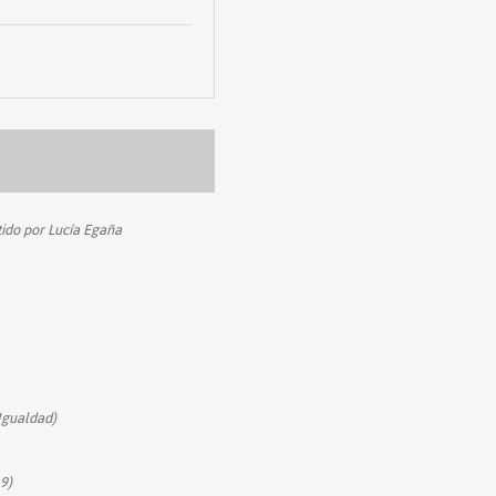
rtido por Lucía Egaña
Igualdad)
19)