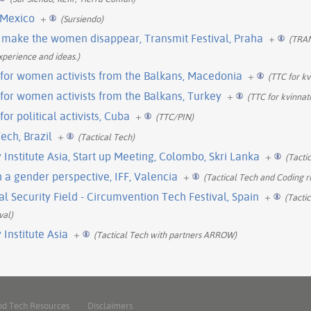
 Mexico
+
(Sursiendo)
o make the women disappear, Transmit Festival, Praha
+
(TRAN
perience and ideas.)
ng for women activists from the Balkans, Macedonia
+
(TTC for kv
g for women activists from the Balkans, Turkey
+
(TTC for kvinnat
for political activists, Cuba
+
(TTC/PIN)
ech, Brazil
+
(Tactical Tech)
nstitute Asia, Start up Meeting, Colombo, Skri Lanka
+
(Tacti
a gender perspective, IFF, Valencia
+
(Tactical Tech and Coding ri
 Security Field - Circumvention Tech Festival, Spain
+
(Tacti
val)
Institute Asia
+
(Tactical Tech with partners ARROW)
nd Tech Resources
Disclaimers