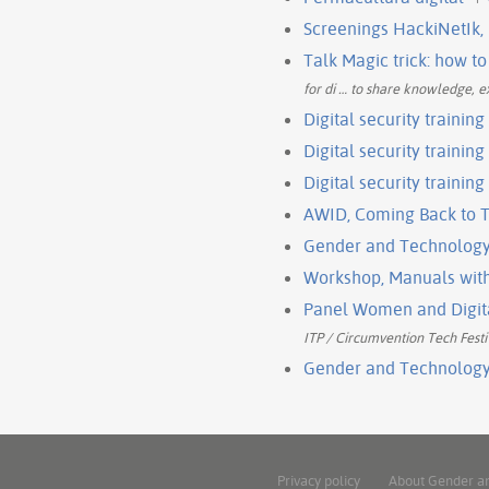
Screenings HackiNetIk,
Talk Magic trick: how t
for di
…
to share knowledge, ex
Digital security traini
Digital security trainin
Digital security training 
AWID, Coming Back to T
Gender and Technology I
Workshop, Manuals with 
Panel Women and Digital
ITP / Circumvention Tech Festi
Gender and Technology 
Privacy policy
About Gender a