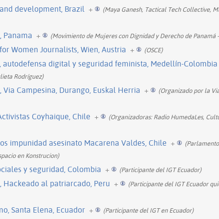
 and development, Brazil
+
(Maya Ganesh, Tactical Tech Collective, 
al, Panama
+
(Movimiento de Mujeres con Dignidad y Derecho de Panamá
 for Women Journalists, Wien, Austria
+
(OSCE)
e, autodefensa digital y seguridad feminista, Medellín-Colombia
lieta Rodríguez)
l, Via Campesina, Durango, Euskal Herria
+
(Organizado por la Vi
Activistas Coyhaique, Chile
+
(Organizadoras: Radio HumedaLes, Cult
s impunidad asesinato Macarena Valdes, Chile
+
(Parlamento 
spacio en Konstrucion)
sociales y seguridad, Colombia
+
(Participante del IGT Ecuador)
l, Hackeado al patriarcado, Peru
+
(Participante del IGT Ecuador qui
mo, Santa Elena, Ecuador
+
(Participante del IGT en Ecuador)