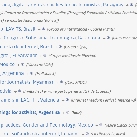
física, digital y demás chiches tecno-feministas, Paraguay
+
(
 Centro de Documentación y Estudios (Paraguay) Fundación Activismo Feminista
a) Feministas Autónomas (Bolivia))
p- LAVITS, Brasil
+
(Group of Antivigilancia - Coding Rights)
s, Congreso Soberania Tecnologica, Barcelona
+
(Grup Promoto
inista de internet, Brasil
+
(Grupo Gig@)
ital, El Salvador
+
(Grupo semillas de libertad)
 Mexico
+
(Hacks de Vida)
, Argentina
+
(Hollaback)
g for Journalists, Myanmar
+
(ICFJ, MIDO)
olivia
+
(Imilla hacker - una participante al IGT de Ecuador)
ainers in LAC, IFF, Valencia
+
(Internet Freedom Festival, Internews)
ings for activists, Argentina
+
(Intui)
practices: Gender and Technology, Mexico
+
(Jesica Ciacci, Surs
ibre: soñando otra internet, Ecuador
+
(La Libre y El Churo)