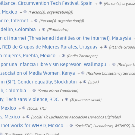
llance, Circumvention Tech Festival, Spain
+
(Person(s), organiz
, Mexico
+
(Person(s), organization(s))
nce, Internet
+
(Person(s), organization(s))
edellin, Colombia
+
(Platohedro)
m di Internet (Threatened Identities on the Internet), Malaysia
l, RED de Grupos de Mujeres Rurales, Uruguay
+
(RED de Grupos
a mujeres, Puebla, Mexico
+
(Radio Zacatepec)
por una Infancia Libre y sin Represión, Wallmapu
+
(Red por l
e Association of Media Women, Kenya
+
(Roshani Consultancy Service
m (SIF), Gender equality, Stockholm
+
(SIDA)
ali, Colombia
+
(Santa Maria Fundacion)
ty, Tech sans Violence, RDC
+
(Si jeunesse savait)
, Mexico
+
(Social TIC)
s, Mexico
+
(Social Tic Luchadoras Asociacion Derechos Digitales)
ernet works for WHRD, Mexico
+
(SocialTIC, Luchadoras, WITNESS, Sub
(Sur Siendo, Kéfir, Tierra Común)