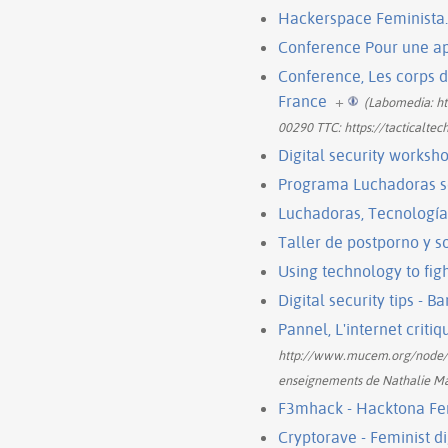
Hackerspace Feminista.
Conference Pour une ap
Conference, Les corps 
France
+
(Labomedia: ht
00290 TTC: https://tacticaltec
Digital security works
Programa Luchadoras s
Luchadoras, Tecnología
Taller de postporno y s
Using technology to fi
Digital security tips 
Pannel, L'internet critiq
http://www.mucem.org/node/54
enseignements de Nathalie M
F3mhack - Hacktona Femi
Cryptorave - Feminist di