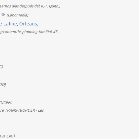
eamos días después del IGT, Quito.)
+
(Labomedia)
Latine, Orleans,
g/content/le-planning-familial-45-
C)
DO)
MUCEM:
ibre TRANS//BORDER - Les
ava CMI)