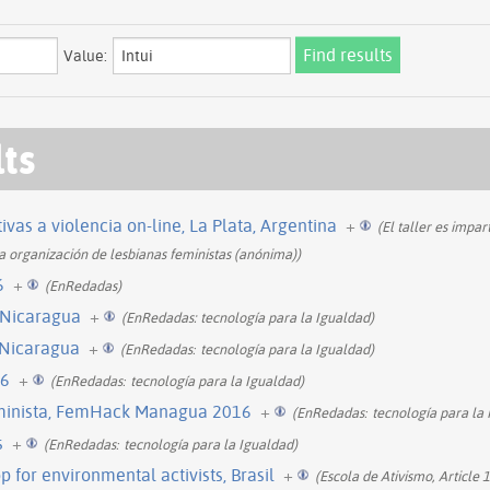
Value:
lts
ivas a violencia on-line, La Plata, Argentina
+
(El taller es impa
a organización de lesbianas feministas (anónima))
6
+
(EnRedadas)
 Nicaragua
+
(EnRedadas: tecnología para la Igualdad)
 Nicaragua
+
(EnRedadasː tecnología para la Igualdad)
16
+
(EnRedadasː tecnología para la Igualdad)
eminista, FemHack Managua 2016
+
(EnRedadasː tecnología para la 
s
+
(EnRedadasː tecnología para la Igualdad)
p for environmental activists, Brasil
+
(Escola de Ativismo, Article 