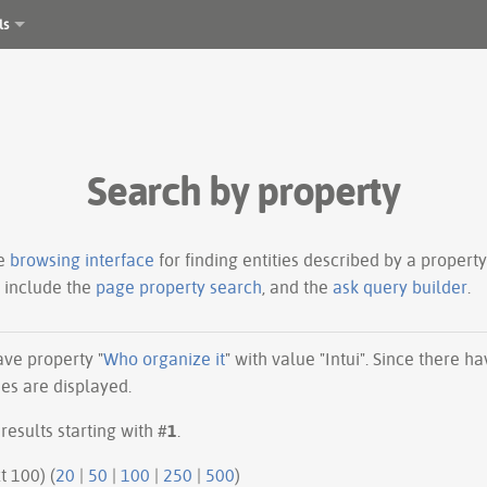
ls
Search by property
le
browsing interface
for finding entities described by a proper
s include the
page property search
, and the
ask query builder
.
have property "
Who organize it
" with value "Intui". Since there 
ues are displayed.
results starting with #
1
.
ious 100 | next 100) (
20
|
50
|
100
|
250
|
500
)