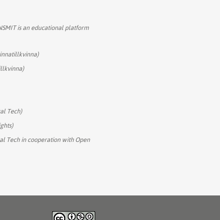
SMIT is an educational platform
innatillkvinna)
illkvinna)
cal Tech)
ghts)
cal Tech in cooperation with Open