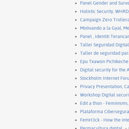
Panel Gender and Survei
Holistic Security, WHRD
Campaign Zero Trollera
Motivando a la Gyal, M
Panel , Identiti Teranca
Taller Seguridad Digita
Taller de seguridad par
Epu Txawün Pichikeche 
Digital security for th
Stockholm Internet Foru
Privacy Presentation, C
Workshop Digital securi
Edit a thon - Feminisms
Plataforma Cibersegura
FemH3ck - How the int
Permacultura digital
+