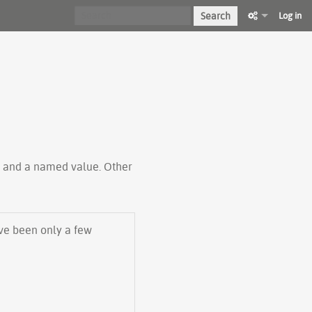
Search
Log in
ty and a named value. Other
have been only a few