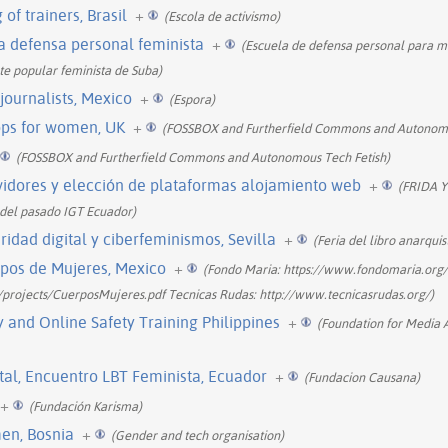
 of trainers, Brasil
+
(Escola de activismo)
la defensa personal feminista
+
(Escuela de defensa personal para m
nte popular feminista de Suba)
 journalists, Mexico
+
(Espora)
ops for women, UK
+
(FOSSBOX and Furtherfield Commons and Autonomo
(FOSSBOX and Furtherfield Commons and Autonomous Tech Fetish)
vidores y elección de plataformas alojamiento web
+
(FRIDA Y
s del pasado IGT Ecuador)
ridad digital y ciberfeminismos, Sevilla
+
(Feria del libro anarquis
rpos de Mujeres, Mexico
+
(Fondo Maria: https://www.fondomaria.org/
a/projects/CuerposMujeres.pdf Tecnicas Rudas: http://www.tecnicasrudas.org/)
ty and Online Safety Training Philippines
+
(Foundation for Media A
tal, Encuentro LBT Feminista, Ecuador
+
(Fundacion Causana)
+
(Fundación Karisma)
men, Bosnia
+
(Gender and tech organisation)