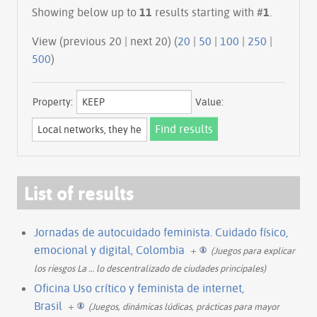
Showing below up to
11
results starting with #
1
.
View (previous 20 | next 20) (
20
|
50
|
100
|
250
|
500
)
Property:
Value:
List of results
Jornadas de autocuidado feminista. Cuidado físico,
emocional y digital, Colombia
+
(Juegos para explicar
los riesgos La
…
lo descentralizado de ciudades principales)
Oficina Uso crítico y feminista de internet,
Brasil
+
(Juegos, dinámicas lúdicas, prácticas para mayor