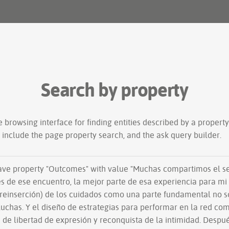
Search by property
le
browsing interface
for finding entities described by a proper
s include the
page property search
, and the
ask query builder
.
have property "
Outcomes
" with value "Muchas compartimos el s
s de ese encuentro, la mejor parte de esa experiencia para mi 
(o reinserción) de los cuidados como una parte fundamental no s
luchas. Y el diseño de estrategias para performar en la red co
rtad de expresión y reconquista de la intimidad. Después del IGT, tuve la