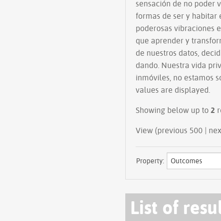
sensación de no poder v
formas de ser y habitar
poderosas vibraciones e
que aprender y transfor
de nuestros datos, deci
dando. Nuestra vida pri
inmóviles, no estamos s
values are displayed.
Showing below up to
2
r
View (prev
Property:
List of resu