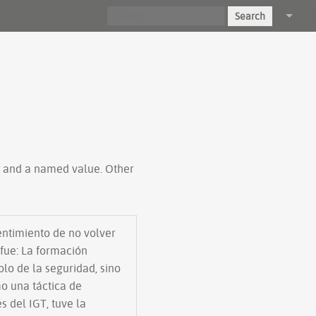
Search
Log in
ty and a named value. Other
entimiento de no volver
fue: La formación
olo de la seguridad, sino
mo una táctica de