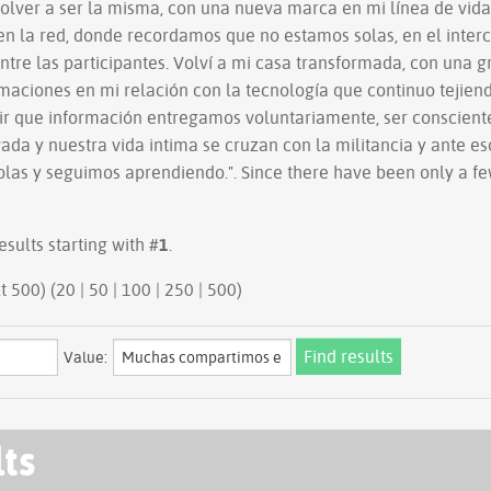
olver a ser la misma, con una nueva marca en mi línea de vida,
 en la red, donde recordamos que no estamos solas, en el inte
ntre las participantes. Volví a mi casa transformada, con una 
maciones en mi relación con la tecnología que continuo tejiend
dir que información entregamos voluntariamente, ser conscient
vada y nuestra vida intima se cruzan con la militancia y ante 
olas y seguimos aprendiendo.". Since there have been only a fe
esults starting with #
1
.
ious 500 | next 500) (
20
|
50
|
100
|
250
|
500
)
Value:
lts