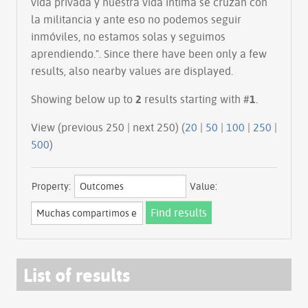
vida privada y nuestra vida intima se cruzan con
la militancia y ante eso no podemos seguir
inmóviles, no estamos solas y seguimos
aprendiendo.". Since there have been only a few
results, also nearby values are displayed.
Showing below up to
2
results starting with #
1
.
View (previous 250 | next 250) (
20
|
50
|
100
|
250
|
500
)
Property:
Value:
List of results