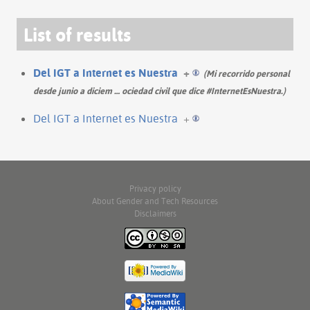
List of results
Del IGT a Internet es Nuestra
+
(Mi recorrido personal
desde junio a diciem
…
ociedad civil que dice #InternetEsNuestra.)
Del IGT a Internet es Nuestra
+
Privacy policy
About Gender and Tech Resources
Disclaimers